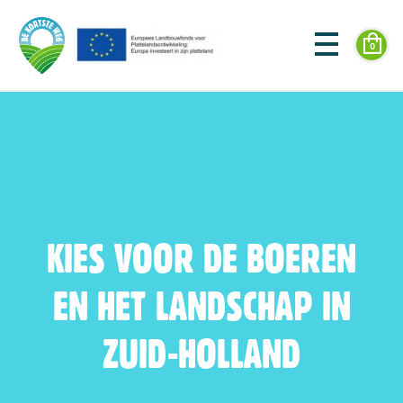
0
KIES VOOR DE BOEREN
EN HET LANDSCHAP IN
ZUID-HOLLAND