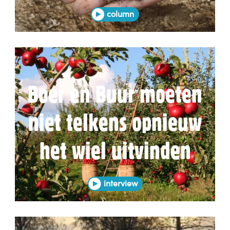
column
Boer en Buur moeten
niet telkens opnieuw
het wiel uitvinden
interview