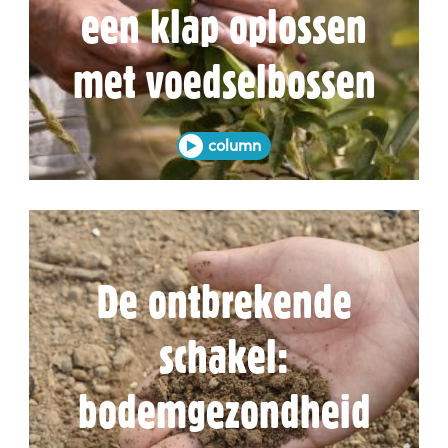
een klap oplossen
met voedselbossen
column
De ontbrekende
schakel:
bodemgezondheid