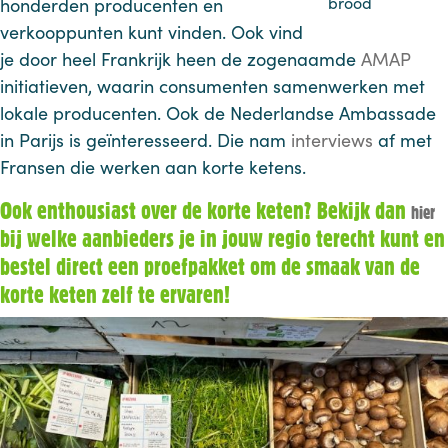
brood
honderden producenten en
verkooppunten kunt vinden. Ook vind
je door heel Frankrijk heen de zogenaamde
AMAP
initiatieven, waarin consumenten samenwerken met
lokale producenten. Ook de Nederlandse Ambassade
in Parijs is geïnteresseerd. Die nam
interviews
af met
Fransen die werken aan korte ketens.
Ook enthousiast over de korte keten? Bekijk dan
hier
bij welke aanbieders je in jouw regio terecht kunt en
bestel direct een proefpakket om de smaak van de
korte keten zelf te ervaren!