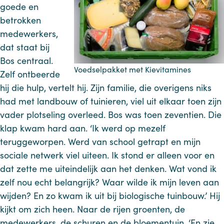
goede en
betrokken
medewerkers,
dat staat bij
Bos centraal.
Voedselpakket met Kievitamines
Zelf ontbeerde
hij die hulp, vertelt hij. Zijn familie, die overigens niks
had met landbouw of tuinieren, viel uit elkaar toen zijn
vader plotseling overleed. Bos was toen zeventien. Die
klap kwam hard aan. ‘Ik werd op mezelf
teruggeworpen. Werd van school getrapt en mijn
sociale netwerk viel uiteen. Ik stond er alleen voor en
dat zette me uiteindelijk aan het denken. Wat vond ik
zelf nou echt belangrijk? Waar wilde ik mijn leven aan
wijden? En zo kwam ik uit bij biologische tuinbouw.’ Hij
kijkt om zich heen. Naar de rijen groenten, de
medewerkers, de schuren en de bloementuin. ‘En zie