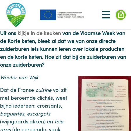
0
Uit ons
kijkje in de keuken
van de Vlaamse Week van
de Korte keten, bleek al dat we van onze directe
zuiderburen iets kunnen leren over lokale producten
en de korte keten. Hoe zit dat bij de zuiderburen van
onze zuiderburen?
Wouter van Wijk
Dat de Franse
cuisine
vol zit
met beroemde clichés, weet
bijna iedereen: croissants,
baguettes
,
escargots
(wijngaardslakken) en
foie
gras
(de beroemde, vaak