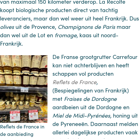
van maximaal 150 kilometer verderop. La Recolte
koopt biologische producten direct van tachtig
leveranciers, maar dan wel weer uit heel Frankrijk. Dus
olives
uit de Provence,
Champignons de Paris
maar
dan wel uit de Lot en
fromage,
kaas uit noord-
Frankrijk.
De Franse grootgrutter Carrefour
kan niet achterblijven en heeft
schappen vol producten
Reflets de France
,
(Bespiegelingen van Frankrijk)
met
Fraises de Dordogne
aardbeien uit de Dordogne en
Miel de Midi-Pyrénées,
honing uit
de Pyreneeën. Daarnaast melden
Reflets de France in
allerlei dagelijkse producten vaak
de aanbieding