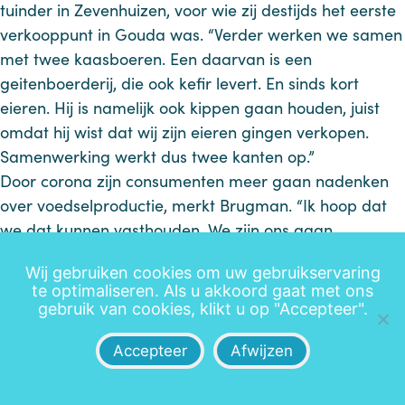
tuinder in Zevenhuizen, voor wie zij destijds het eerste
verkooppunt in Gouda was. “Verder werken we samen
met twee kaasboeren. Een daarvan is een
geitenboerderij, die ook kefir levert. En sinds kort
eieren. Hij is namelijk ook kippen gaan houden, juist
omdat hij wist dat wij zijn eieren gingen verkopen.
Samenwerking werkt dus twee kanten op.”
Door corona zijn consumenten meer gaan nadenken
over voedselproductie, merkt Brugman. “Ik hoop dat
we dat kunnen vasthouden. We zijn ons gaan
realiseren dat we producten over de hele wereld
Wij gebruiken cookies om uw gebruikservaring
slepen. Wij verkopen zo’n zesduizend biologische
te optimaliseren. Als u akkoord gaat met ons
producten, met voorkeur voor seizoensproducten van
gebruik van cookies, klikt u op "Accepteer".
Hollandse bodem. Biologische groothandels kopen
weliswaar ook buitenlandse producten, maar wel met
Accepteer
Afwijzen
zo klein mogelijke voetafdruk.”