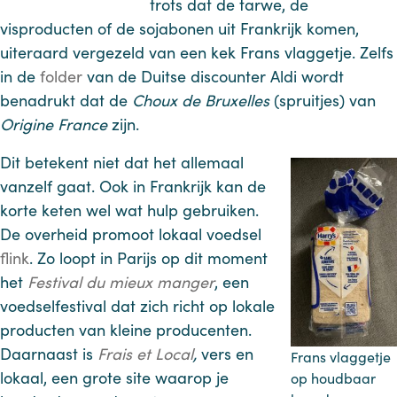
trots dat de tarwe, de
visproducten of de sojabonen uit Frankrijk komen,
uiteraard vergezeld van een kek Frans vlaggetje. Zelfs
in de
folder
van de Duitse discounter Aldi wordt
benadrukt dat de
Choux de Bruxelles
(spruitjes) van
Origine France
zijn.
Dit betekent niet dat het allemaal
vanzelf gaat. Ook in Frankrijk kan de
korte keten wel wat hulp gebruiken.
De overheid promoot lokaal voedsel
flink
. Zo loopt in Parijs op dit moment
het
Festival du mieux manger
, een
voedselfestival dat zich richt op lokale
producten van kleine producenten.
Daarnaast is
Frais et Local
,
vers en
Frans vlaggetje
lokaal, een grote site waarop je
op houdbaar