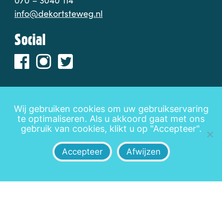
070 – 3040 114
info@dekortsteweg.nl
Social
Wij gebruiken cookies om uw gebruikservaring
te optimaliseren. Als u akkoord gaat met ons
Disclaimer
Privacy
Leveringsvoorwaarden
gebruik van cookies, klikt u op "Accepteer".
Accepteer
Afwijzen