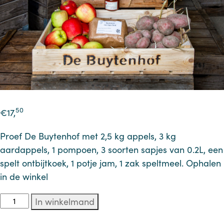
50
€
17,
Proef De Buytenhof met 2,5 kg appels, 3 kg
aardappels, 1 pompoen, 3 soorten sapjes van 0.2L, een
spelt ontbijtkoek, 1 potje jam, 1 zak speltmeel. Ophalen
in de winkel
Proefpakket
In winkelmand
aantal