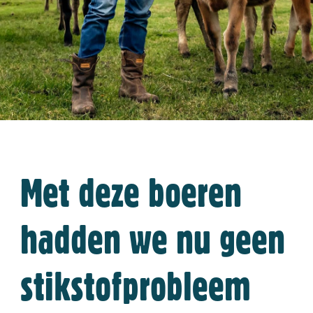
Met deze boeren
hadden we nu geen
stikstofprobleem