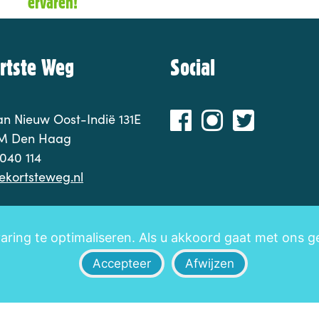
ervaren!
rtste Weg
Social
n Nieuw Oost-Indië 131E
M Den Haag
040 114
ekortsteweg.nl
ring te optimaliseren. Als u akkoord gaat met ons geb
Accepteer
Afwijzen