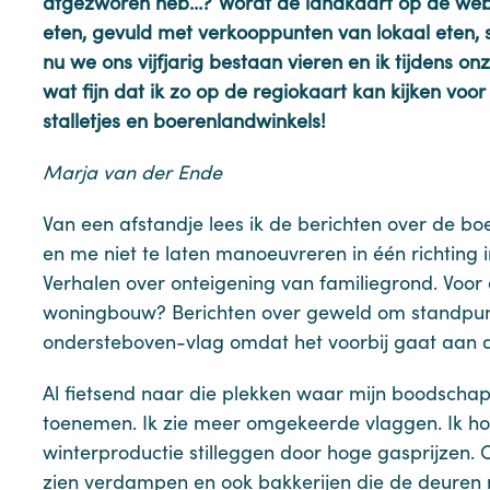
afgezworen heb…? Wordt de landkaart op de webs
eten, gevuld met verkooppunten van lokaal eten, s
nu we ons vijfjarig bestaan vieren en ik tijdens 
wat fijn dat ik zo op de regiokaart kan kijken voor
stalletjes en boerenlandwinkels!
Marja van der Ende
Van een afstandje lees ik de berichten over de boe
en me niet te laten manoeuvreren in één richting i
Verhalen over onteigening van familiegrond. Voor 
woningbouw? Berichten over geweld om standpunt
ondersteboven-vlag omdat het voorbij gaat aan d
Al fietsend naar die plekken waar mijn boodschapp
toenemen. Ik zie meer omgekeerde vlaggen. Ik hoo
winterproductie stilleggen door hoge gasprijzen.
zien verdampen en ook bakkerijen die de deuren 