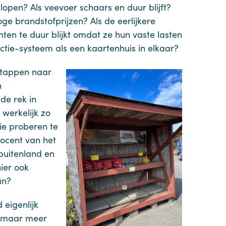
lopen? Als veevoer schaars en duur blijft?
oge brandstofprijzen? Als de eerlijkere
nten te duur blijkt omdat ze hun vaste lasten
ctie-systeem als een kaartenhuis in elkaar?
 stappen naar
n
de rek in
t werkelijk zo
ie proberen te
rocent van het
buitenland en
ier ook
an?
 eigenlijk
s maar meer