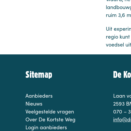
landbouwg
ruim 3,6 m
Uit experi
regio kunt
voedsel ui
Sitemap
De Ko
Aanbieders
Laan va
Nieuws
2593 B
Veelgestelde vragen
070 – 3
Over De Kortste Weg
info@d
Login aanbieders