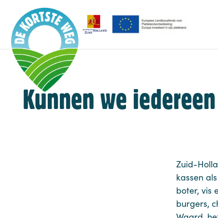
Kunnen we iedereen 
Zuid-Holla
kassen als
boter, vis
burgers, c
Waard, he