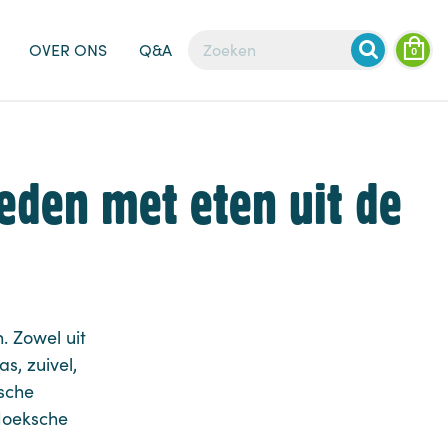
OVER ONS
Q&A
0
eden met eten uit de
. Zowel uit
s, zuivel,
ische
 Hoeksche