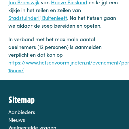
Jan Bronswijk
van
Hoeve Biesland
en krijgt een
kijkje in het reilen en zeilen van
Stadstuinderij Buitenleeft
. Na het fietsen gaan
we aldaar de soep bereiden en opeten.
In verband met het maximale aantal
deelnemers (12 personen) is aanmelden
verplicht en dat kan op
https://www.fietsenvoormijneten.nl/evenement/p
15nov/
Sitemap
Aanbieders
Nieuws
Veelgestelde vragen