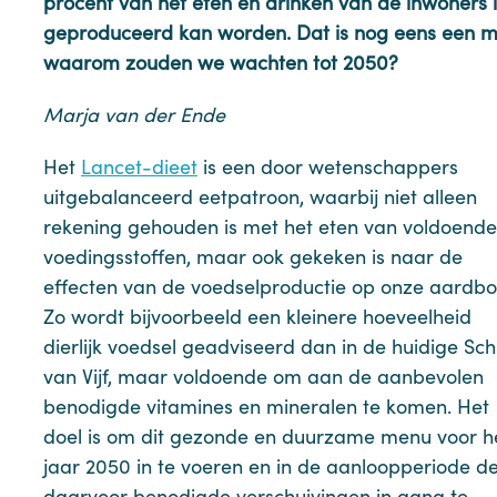
procent van het eten en drinken van de inwoners
geproduceerd kan worden. Dat is nog eens een 
waarom zouden we wachten tot 2050?
Marja van der Ende
Het
Lancet-dieet
is een door wetenschappers
uitgebalanceerd eetpatroon, waarbij niet alleen
rekening gehouden is met het eten van voldoende
voedingsstoffen, maar ook gekeken is naar de
effecten van de voedselproductie op onze aardbol
Zo wordt bijvoorbeeld een kleinere hoeveelheid
dierlijk voedsel geadviseerd dan in de huidige Schi
van Vijf, maar voldoende om aan de aanbevolen
benodigde vitamines en mineralen te komen. Het
doel is om dit gezonde en duurzame menu voor h
jaar 2050 in te voeren en in de aanloopperiode d
daarvoor benodigde verschuivingen in gang te