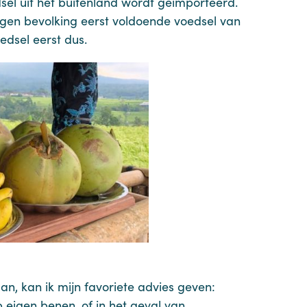
sel uit het buitenland wordt geïmporteerd.
gen bevolking eerst voldoende voedsel van
edsel eerst dus.
n, kan ik mijn favoriete advies geven:
p eigen benen, of in het geval van