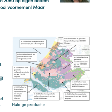
 in 2050 op eigen bodem
mooi voornemen! Maar
.
jf
et
Huidige productie
e