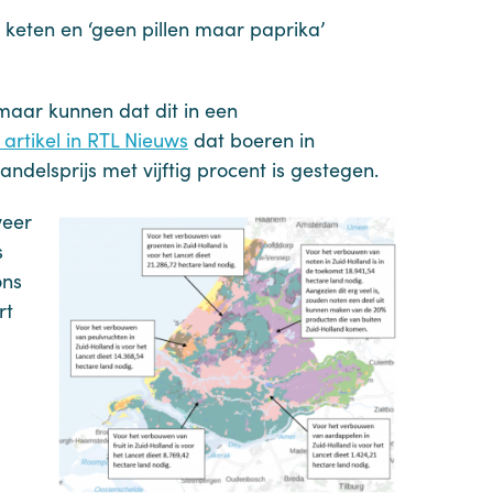
te keten en ‘geen pillen maar paprika’
maar kunnen dat dit in een
t artikel in RTL Nieuws
dat boeren in
elsprijs met vijftig procent is gestegen.
weer
s
ons
rt