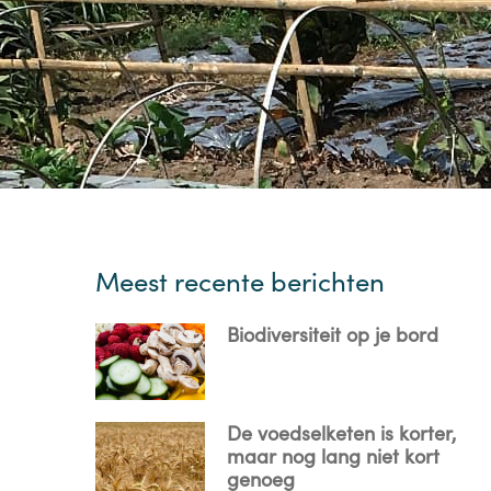
Meest recente berichten
Biodiversiteit op je bord
De voedselketen is korter,
maar nog lang niet kort
genoeg