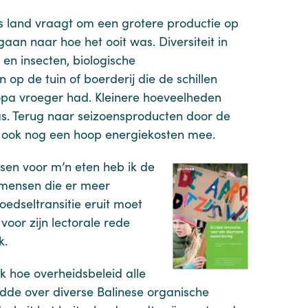
s land vraagt om een grotere productie op
an naar hoe het ooit was. Diversiteit in
 en insecten, biologische
op de tuin of boerderij die de schillen
 opa vroeger had. Kleinere hoeveelheden
as. Terug naar seizoensproducten door de
 ook nog een hoop energiekosten mee.
sen voor m’n eten heb ik de
 mensen die er meer
oedseltransitie eruit moet
j voor zijn lectorale rede
k.
ok hoe overheidsbeleid alle
eidde over diverse Balinese organische